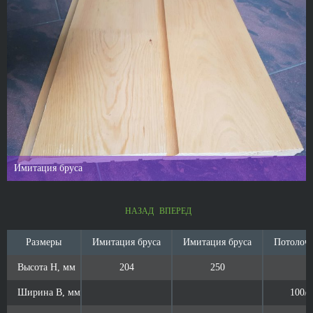
Имитация бруса
НАЗАД
ВПЕРЕД
Размеры
Размеры
Имитация бруса
Имитация бруса
Потолочн
Высота Н, мм
Высота Н, мм
204
250
Ширина B, мм
Ширина B, мм
100/1