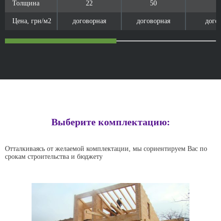
Толщина
Толщина
22
50
Цена, грн/м2
Цена, грн/м2
договорная
договорная
дого
Выберите комплектацию:
Отталкиваясь от желаемой комплектации, мы сориентируем Вас по
срокам строительства и бюджету