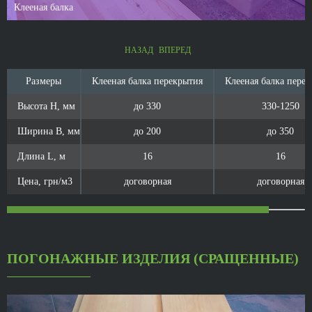
Клееная балка
НАЗАД
ВПЕРЕД
Размеры
Размеры
Клееная балка перекрытия
Клееная балка пере
Высота Н, мм
Высота Н, мм
до 330
330-1250
Ширина B, мм
Ширина B, мм
до 200
до 350
Длина L, м
Длина L, м
16
16
Цена, грн/м3
Цена, грн/м3
договорная
договорная
ПОГОНАЖНЫЕ ИЗДЕЛИЯ (СРАЩЕННЫЕ)