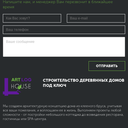
Напишите нам, и менеджер Вам перезвонит в ближайшее
время
ОТПРАВИТЬ
СТРОИТЕЛЬСТВО ДЕРЕВЯННЫХ ДОМОВ
ПОД КЛЮЧ
Мы создаем архитектурную концепцию дома из клееного бруса, учитывая
все ваши пожелания, и воплощаем ее в жизнь. Выполняем проекты любой
сложности - от постройки небольшого коттеджа до возведения ресторана,
гостиницы или SPA-центра.